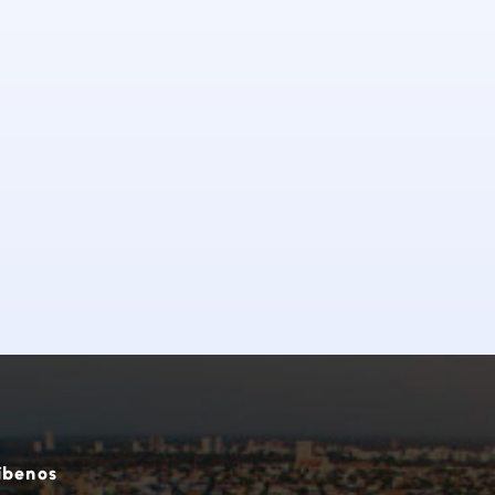
íbenos