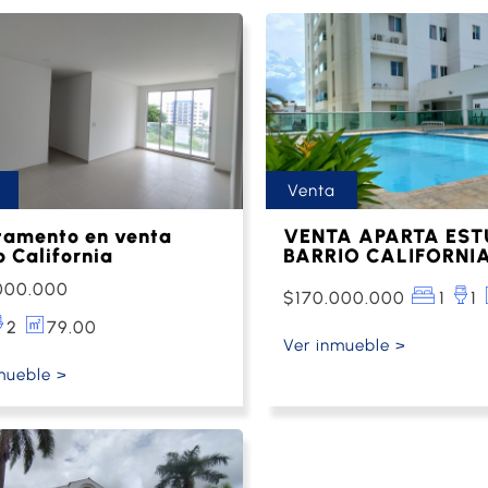
Venta
tamento en venta
VENTA APARTA EST
o California
BARRIO CALIFORNI
000.000
$170.000.000
1
1
2
79.00
Ver inmueble >
mueble >