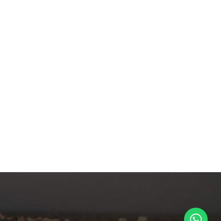
infantil, salón social y
gimnasio al aire libre.