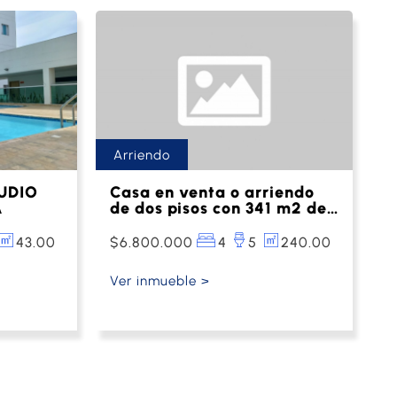
Arriendo
UDIO
Casa en venta o arriendo
A
de dos pisos con 341 m2 de
terreno y 240 m2
construidos
43.00
$6.800.000
4
5
240.00
aproximadamente. Cuenta
con piscina, patio,
Ver inmueble >
antejardines, terraza
frontal, lateral y posterior,
4 habitaciones, 6 baños,
parqueadero para dos
carros. Conjunto cerrado
con portería 24 horas,
cancha múltiple, parque