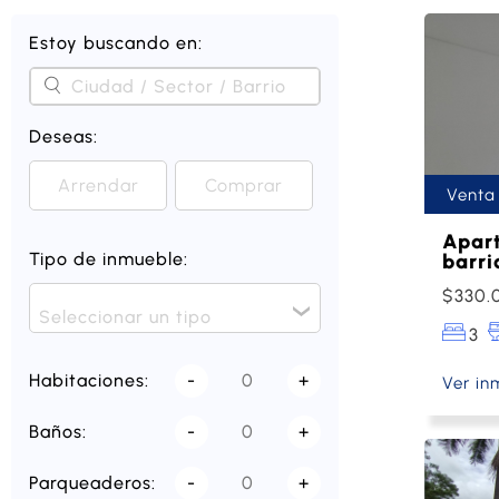
Estoy buscando en:
Deseas:
Arrendar
Comprar
Venta
Apar
Tipo de inmueble:
barri
$330.
Seleccionar un tipo
3
Habitaciones:
-
+
Ver in
Baños:
-
+
Parqueaderos:
-
+