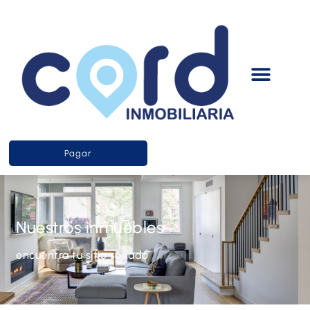
Pagar
Nuestros inmuebles
encuentra tu sitio soñado