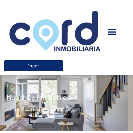
Pagar
Nuestros inmuebles
encuentra tu sitio soñado