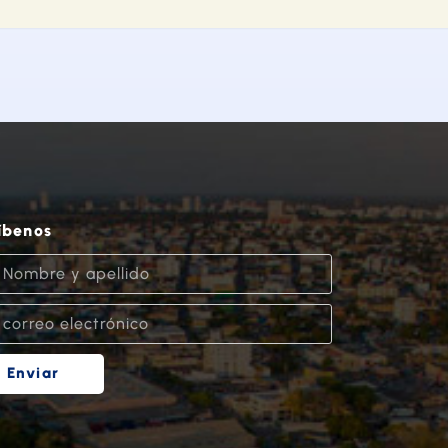
íbenos
Enviar