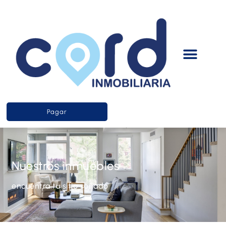
Pagar
Nuestros inmuebles
encuentra tu sitio soñado