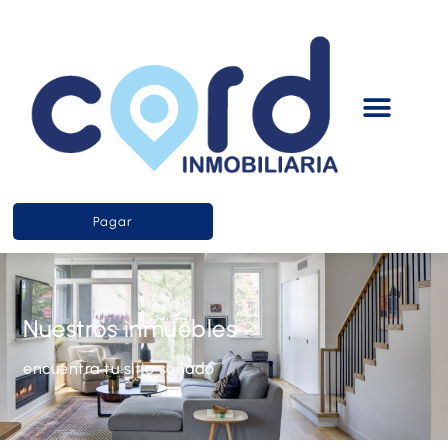
Pagar
Nuestros inmuebles
encuentra tu sitio soñado