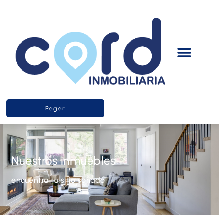
Pagar
Nuestros inmuebles
encuentra tu sitio soñado