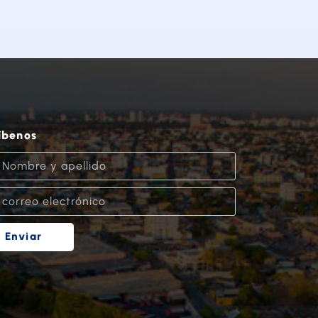
íbenos
Enviar