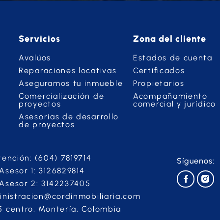
Servicios
Zona del cliente
Avalúos
Estados de cuenta
Reparaciones locativas
Certificados
Aseguramos tu inmueble
Propietarios
Comercialización de
Acompañamiento
proyectos
comercial y jurídico
Asesorías de desarrollo
de proyectos
tención: (604) 7819714
Síguenos:
sesor 1: 3126829814
Asesor 2: 3142237405
inistracion@cordinmobiliaria.com
 centro, Montería, Colombia