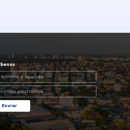
íbenos
Enviar