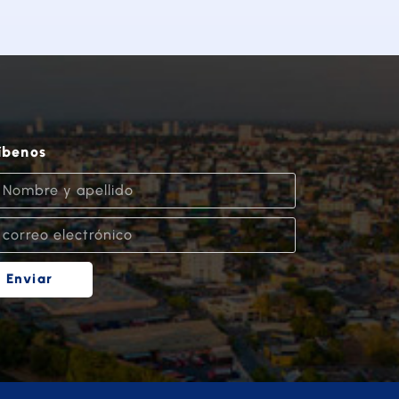
íbenos
Enviar