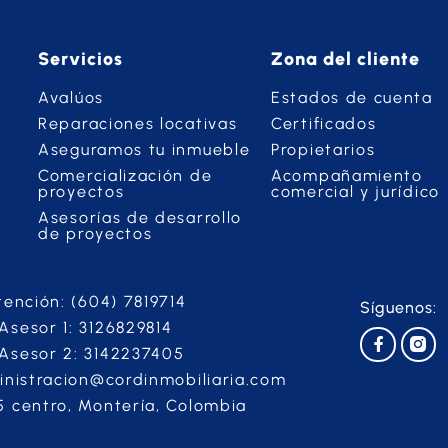
Servicios
Zona del cliente
Avalúos
Estados de cuenta
Reparaciones locativas
Certificados
Aseguramos tu inmueble
Propietarios
Comercialización de
Acompañamiento
proyectos
comercial y jurídico
Asesorías de desarrollo
de proyectos
tención: (604) 7819714
Síguenos:
sesor 1: 3126829814
Asesor 2: 3142237405
inistracion@cordinmobiliaria.com
 centro, Montería, Colombia