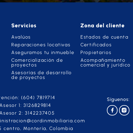
Servicios
Zona del cliente
Avalúos
Estados de cuenta
Reparaciones locativas
Certificados
Aseguramos tu inmueble
Propietarios
Comercialización de
Acompañamiento
proyectos
comercial y jurídico
Asesorías de desarrollo
de proyectos
tención: (604) 7819714
Síguenos:
sesor 1: 3126829814
Asesor 2: 3142237405
inistracion@cordinmobiliaria.com
 centro, Montería, Colombia