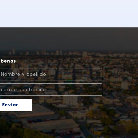
íbenos
Enviar