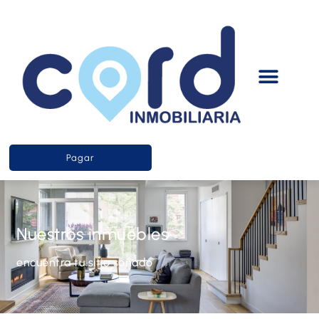
Pagar
Nuestros inmuebles
encuentra tu sitio soñado