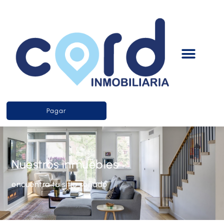
Pagar
Nuestros inmuebles
encuentra tu sitio soñado