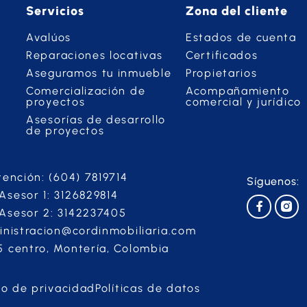
Servicios
Zona del cliente
Avalúos
Estados de cuenta
Reparaciones locativas
Certificados
Aseguramos tu inmueble
Propietarios
Comercialización de
Acompañamiento
proyectos
comercial y jurídico
Asesorías de desarrollo
de proyectos
tención: (604) 7819714
Síguenos:
sesor 1: 3126829814
Asesor 2: 3142237405
inistracion@cordinmobiliaria.com
 centro, Montería, Colombia
so de privacidad
Políticas de datos