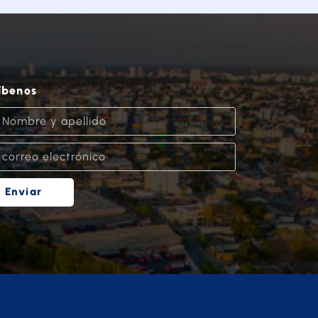
íbenos
Enviar