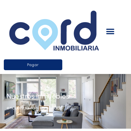
Pagar
Nuestros inmuebles
encuentra tu sitio soñado