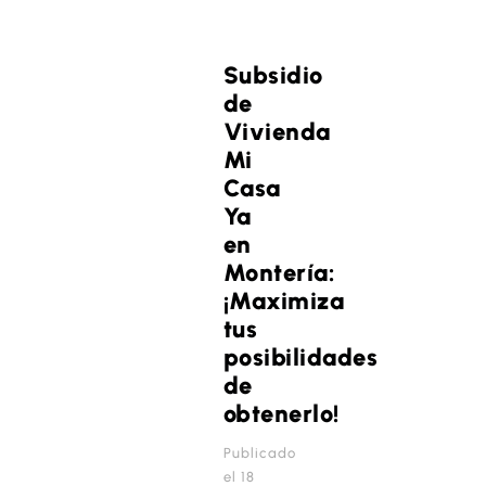
Subsidio
de
Vivienda
Mi
Casa
Ya
en
Montería:
¡Maximiza
tus
posibilidades
de
obtenerlo!
Publicado
el 18