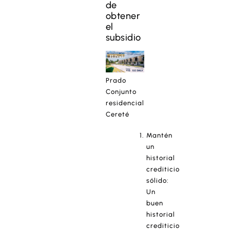
de
obtener
el
subsidio
Prado
Conjunto
residencial
Cereté
Mantén
un
historial
crediticio
sólido:
Un
buen
historial
crediticio