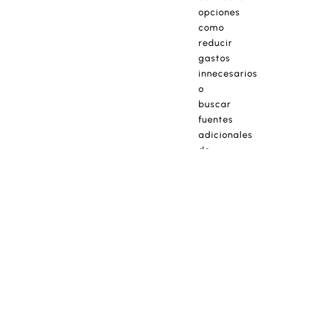
opciones
como
reducir
gastos
innecesarios
o
buscar
fuentes
adicionales
de
ingresos
para
acumular
el
monto
necesario.
Mantente
informado
sobre
las