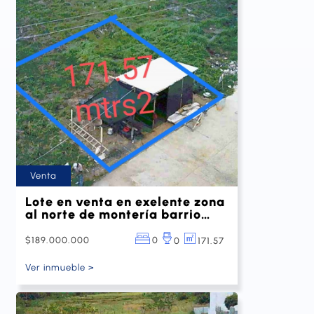
Venta
Lote en venta en exelente zona
al norte de montería barrio
Monteverde
$189.000.000
0
171.57
0
Ver inmueble >