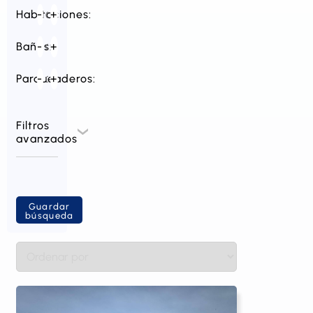
Habitaciones:
-
+
Baños:
-
+
Parqueaderos:
-
+
Filtros
avanzados
Guardar
búsqueda