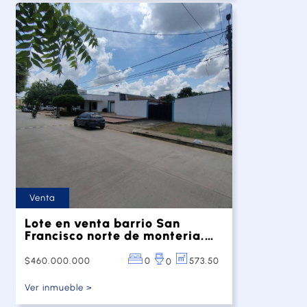
Venta
Lote en venta barrio San
Francisco norte de monteria.
Consta de un cerramiento en
concreto, puerta camionera,
$460.000.000
0
573.50
0
una edificación calzada.
Cuenta con calles
Ver inmueble >
pavimentadas de fácil acceso,