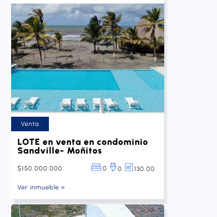
Venta
LOTE en venta en condominio
Sandville- Moñitos
$150.000.000
0
130.00
0
Ver inmueble >